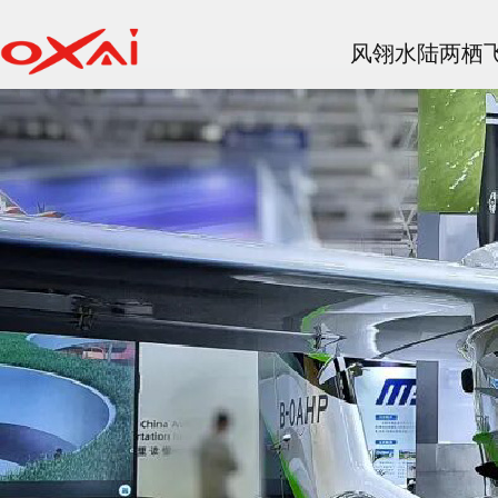
风翎水陆两栖